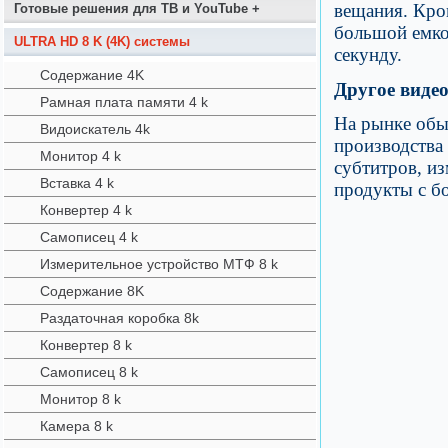
вещания. Кро
Готовые решения для ТВ и YouTube +
большой емкос
ULTRA HD 8 K (4K) системы
секунду.
Содержание 4K
Другое виде
Рамная плата памяти 4 k
На рынке обы
Видоискатель 4k
производства
Монитор 4 k
субтитров, и
Вставка 4 k
продукты с б
Конвертер 4 k
Самописец 4 k
Измерительное устройство МТФ 8 k
Содержание 8K
Раздаточная коробка 8k
Конвертер 8 k
Самописец 8 k
Монитор 8 k
Камера 8 k