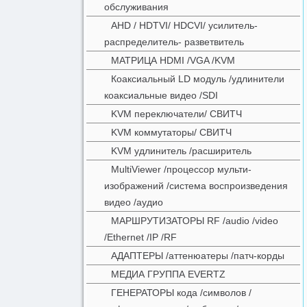
обслуживания
AHD / HDTVI/ HDCVI/ усилитель-
распределитель- разветвитель
МАТРИЦА HDMI /VGA /KVM
Коаксиальный LD модуль /удлинители
коаксиальные видео /SDI
KVM переключатели/ СВИТЧ
KVM коммутаторы/ СВИТЧ
KVM удлинитель /расширитель
MultiViewer /процессор мульти-
изображений /система воспроизведения
видео /аудио
МАРШРУТИЗАТОРЫ RF /audio /video
/Ethernet /IP /RF
АДАПТЕРЫ /аттенюатеры /патч-корды
МЕДИА ГРУППА EVERTZ
ГЕНЕРАТОРЫ кода /символов /