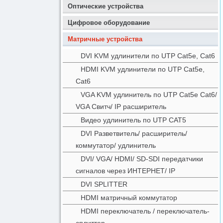
Оптические устройства
Цифровое оборудование
Матричные устройства
DVI KVM удлинители по UTP Cat5e, Cat6
HDMI KVM удлинители по UTP Cat5e,
Cat6
VGA KVM удлинитель по UTP Cat5e Cat6/
VGA Свитч/ IP расширитель
Видео удлинитель по UTP CAT5
DVI Разветвитель/ расширитель/
коммутатор/ удлинитель
DVI/ VGA/ HDMI/ SD-SDI передатчики
сигналов через ИНТЕРНЕТ/ IP
DVI SPLITTER
HDMI матричный коммутатор
HDMI переключатель / переключатель-