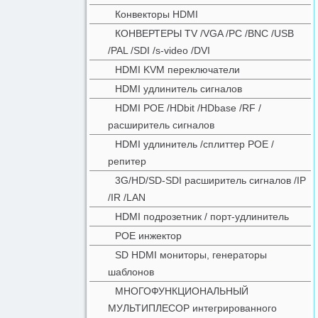
Конвекторы HDMI
КОНВЕРТЕРЫ TV /VGA /PC /BNC /USB
/PAL /SDI /s-video /DVI
HDMI KVM переключатели
HDMI удлинитель сигналов
HDMI POE /HDbit /HDbase /RF /
расширитель сигналов
HDMI удлинитель /сплиттер POE /
репитер
3G/HD/SD-SDI расширитель сигналов /IP
/IR /LAN
HDMI подрозетник / порт-удлинитель
POE инжектор
SD HDMI мониторы, генераторы
шаблонов
МНОГОФУНКЦИОНАЛЬНЫЙ
МУЛЬТИПЛЕСОР интегрированного