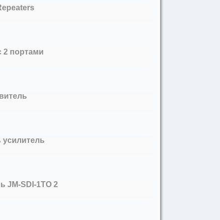
Repeaters
с 2 портами
твитель
ь усилитель
ь JM-SDI-1TO 2