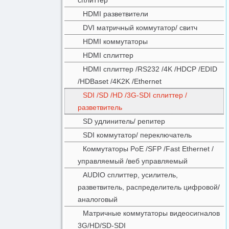
сплиттер
HDMI разветвители
DVI матричный коммутатор/ свитч
HDMI коммутаторы
HDMI сплиттер
HDMI сплиттер /RS232 /4K /HDCP /EDID
/HDBaset /4K2K /Ethernet
SDI /SD /HD /3G-SDI сплиттер /
разветвитель
SD удлинитель/ репитер
SDI коммутатор/ переключатель
Коммутаторы PoE /SFP /Fast Ethernet /
управляемый /веб управляемый
AUDIO сплиттер, усилитель,
разветвитель, распределитель цифровой/
аналоговый
Матричные коммутаторы видеосигналов
3G/HD/SD-SDI