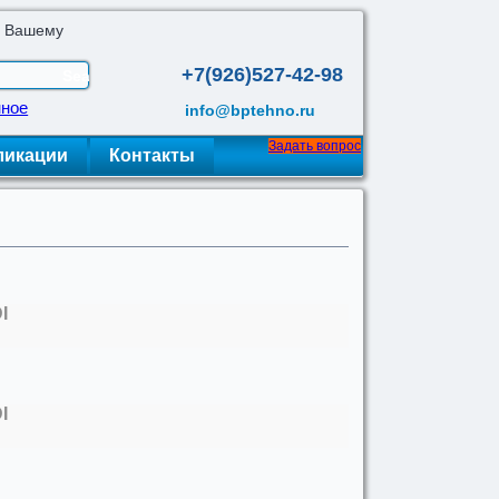
о Вашему
+7(926)527-42-98
нное
info@bptehno.ru
Задать вопрос
ликации
Контакты
I
I