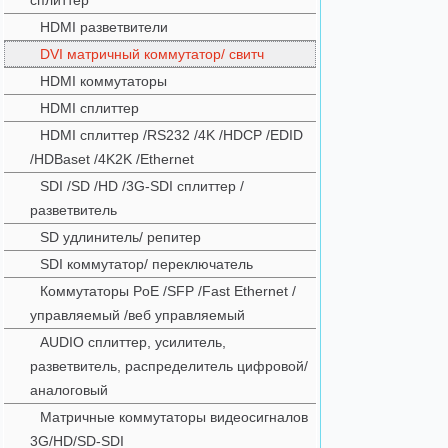
сплиттер
HDMI разветвители
DVI матричный коммутатор/ свитч
HDMI коммутаторы
HDMI сплиттер
HDMI сплиттер /RS232 /4K /HDCP /EDID
/HDBaset /4K2K /Ethernet
SDI /SD /HD /3G-SDI сплиттер /
разветвитель
SD удлинитель/ репитер
SDI коммутатор/ переключатель
Коммутаторы PoE /SFP /Fast Ethernet /
управляемый /веб управляемый
AUDIO сплиттер, усилитель,
разветвитель, распределитель цифровой/
аналоговый
Матричные коммутаторы видеосигналов
3G/HD/SD-SDI