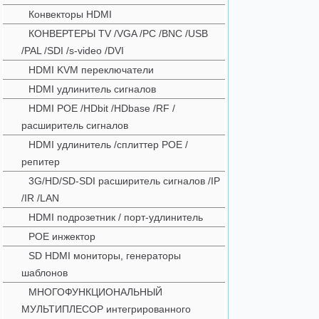
Конвекторы HDMI
КОНВЕРТЕРЫ TV /VGA /PC /BNC /USB
/PAL /SDI /s-video /DVI
HDMI KVM переключатели
HDMI удлинитель сигналов
HDMI POE /HDbit /HDbase /RF /
расширитель сигналов
HDMI удлинитель /сплиттер POE /
репитер
3G/HD/SD-SDI расширитель сигналов /IP
/IR /LAN
HDMI подрозетник / порт-удлинитель
POE инжектор
SD HDMI мониторы, генераторы
шаблонов
МНОГОФУНКЦИОНАЛЬНЫЙ
МУЛЬТИПЛЕСОР интегрированного