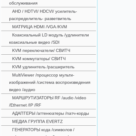
обслуживания
AHD / HDTVI/ HDCVI/ усилитель-
распределитель- разветвитель
МАТРИЦА HDMI /VGA /KVM
Коаксиальный LD модуль /удлинители
коаксиальные видео /SDI
KVM переключатели/ СВИТЧ
KVM коммутаторы/ СВИТЧ
KVM удлинитель /расширитель
MultiViewer /процессор мульти-
изображений /система воспроизведения
видео /аудио
МАРШРУТИЗАТОРЫ RF /audio /video
/Ethernet /IP /RF
АДАПТЕРЫ /аттенюатеры /патч-корды
МЕДИА ГРУППА EVERTZ
ГЕНЕРАТОРЫ кода /символов /