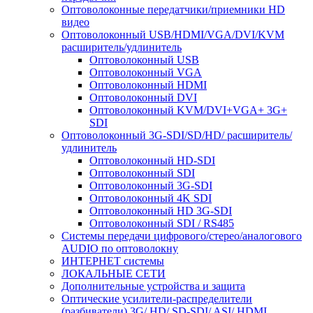
Оптоволоконные передатчики/приемники HD
видео
Оптоволоконный USB/HDMI/VGA/DVI/KVM
расширитель/удлинитель
Оптоволоконный USB
Оптоволоконный VGA
Оптоволоконный HDMI
Оптоволоконный DVI
Оптоволоконный KVM/DVI+VGA+ 3G+
SDI
Оптоволоконный 3G-SDI/SD/HD/ расширитель/
удлинитель
Оптоволоконный HD-SDI
Оптоволоконный SDI
Оптоволоконный 3G-SDI
Оптоволоконный 4K SDI
Оптоволоконный HD 3G-SDI
Оптоволоконный SDI / RS485
Системы передачи цифрового/стерео/аналогового
AUDIO по оптоволокну
ИНТЕРНЕТ системы
ЛОКАЛЬНЫЕ СЕТИ
Дополнительные устройства и защита
Оптические усилители-распределители
(разбиватели) 3G/ HD/ SD-SDI/ ASI/ HDMI