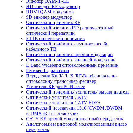
Энкодер QAM-IP-LL
HD энкодер RF модулятор
HDMI QAM модулятор
SD энкодер-модулятор
Оптический приемник RF
Оптичеcкий изолятор RF/ радиочастотный
оптический передатчик
FTTB оптический приемник
Оптический приёмник спутникового &
кабельного ТВ
Оптический приемник прямой модуляции
Оптический приёмник внешней модуляции
L-Band Wideband оптоволоконный приёмник
Ресивер L-диапазона
Передатчик Ku /K /L /S /RF-Band сигнала по
оптоволокну /транссивер /ресивер
Усилитель RF для PON сетей
Оптический приемник/ усилитель/ выравниватель
Оптические усилители CATV
Оптические усилители CATV EDFA
Оптический передатчик 1310 /CWDM /DWDM
/CDMA /RF /L- диапазона
CATV RF прямой модулированный передатчик
Аналоговый и цифровой модулированный видео
передатчик