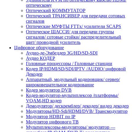
оптическому
Оптический КОММУТАТОР
Оптический ТРАНСИВЕР для передачи сотовых
сигналов
Оптические МУФТЫ FTTx/ усилители SCAPS
Оптическое ШАССИ/ для передачи группы
сигналов/ cотовые стойки/ распределительный
щит/ проводной усилитель
Цифровое оборудование
Аудио-де-Эмбеддер 3G/HD/SD-SDI
Аудио КОДЕР
Головные процессоры / Головные станции
Кодер IP/HDMI/SD/SDI/IPTV /AUDIO/ цифровой
Декодер
Аппаратный, модульный кодировщик/ сервер/
широковещательное кодирование
Кодер модулятор DVB
Кодер-модулятор-мультиплексор /платформы/
VQAM-HD кодер
Демодулятор/ дескремблер/ декодер/ видео декодер
Модуляторы/HD-Sdi/HDMI/DVB/ Трансмодулятор
Модулятор HDBIT по IP
Модулятор цифрового ТВ
Мультиплексоры-модуляторы/ модулятор —