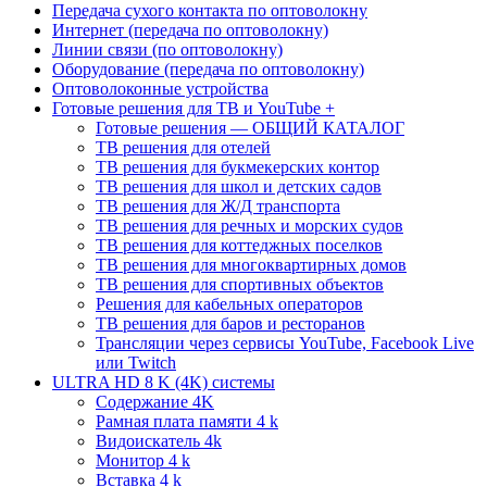
Передача сухого контакта по оптоволокну
Интернет (передача по оптоволокну)
Линии связи (по оптоволокну)
Оборудование (передача по оптоволокну)
Оптоволоконные устройства
Готовые решения для ТВ и YouTube +
Готовые решения — ОБЩИЙ КАТАЛОГ
ТВ решения для отелей
ТВ решения для букмекерских контор
ТВ решения для школ и детских садов
ТВ решения для Ж/Д транспорта
ТВ решения для речных и морских судов
ТВ решения для коттеджных поселков
ТВ решения для многоквартирных домов
ТВ решения для спортивных объектов
Решения для кабельных операторов
ТВ решения для баров и ресторанов
Трансляции через сервисы YouTube, Facebook Live
или Twitch
ULTRA HD 8 K (4K) системы
Содержание 4K
Рамная плата памяти 4 k
Видоискатель 4k
Монитор 4 k
Вставка 4 k