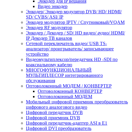
Энкодер для IP вещания
Видео энкодер
Энкодер/ Энкодер модулятор DVB/ HD/ HDMI/
SD/ CVBS/ ASI/ IP
Энкодер модулятор IPTV / Спутниковый/VQAM
Энкодер RF модулятор
Энкодер / Декодер / SD/ HD видео/ аудио/ HDMI/
IP Декодер ТВ каналов
Сетевой переключатель видео/ USB TS-
анализатор/ проигрыватель/ записывающее
устройство
Видеомультиплексор/передатчик HD -SDI по
коаксиальному кабелю
МНОГОФУНКЦИОНАЛЬНЫЙ
МУЛЬТИПЛЕСОР интегрированного
обслуживания
Оптоволоконный МОДЕМ / КОНВЕРТЕР
Оптоволоконный КОНВЕРТЕР
Оптоволоконный МОДЕМ
Мобильный цифровой приемник преобразователь
цифрового аналогового видео
Цифровой передатчик DVB
Цифровой приемник DVB
Цифровой передатчик-адаптер ASI в E1
Цифровой DVI преобразователь