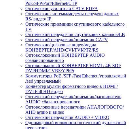
PoE/SFP/Port/Ethernet/UTP
Оптические усилители CATV EDFA
Оптические системы/модемы передачи данных
RS/ видео/ IP
Оптические приемники спутникового кабельного
ТV
Оптический передатчик спутниковых каналов/LB
Оптический передатчик/приемник CATV
Оптические/цифровые видео/медиа
КОНВЕРТЕР/AHD/CVI/TVI/PTZ/RS
Оптоволоконный КОНВЕРТЕР AUDIO
сбалансированного
Оптоволоконный КОНВЕРТЕР HDMI / 4K SDI/
DVI/HDMI/CVBS/YPbPr
Коммутаторы PoE /SFP /Fast Ethernet /управляемый
/веб управляемый
Конвертер мульти-форматного видео в HDMI /
DVI Full HD видео
Оптический передатчик/приемник/расширитель
AUDIO сбалансированного
Оптоволоконные передатчики АНАЛОГОВОГО/
AHD аудио и видео
Оптический передатчик AUDIO + VIDEO
Одномодовый волоконно-оптический дуплексный
передатчик