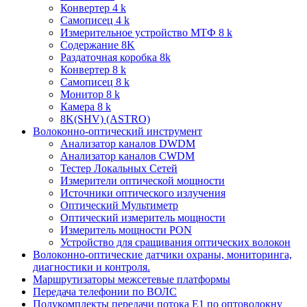
Конвертер 4 k
Самописец 4 k
Измерительное устройство МТФ 8 k
Содержание 8K
Раздаточная коробка 8k
Конвертер 8 k
Самописец 8 k
Монитор 8 k
Камера 8 k
8K(SHV) (ASTRO)
Волоконно-оптический инструмент
Анализатор каналов DWDM
Анализатор каналов CWDM
Тестер Локальных Сетей
Измерители оптической мощности
Источники оптического излучения
Оптический Мультиметр
Оптический измеритель мощности
Измеритель мощности PON
Устройство для сращивания оптических волокон
Волоконно-оптические датчики охраны, мониторинга,
диагностики и контроля.
Маршрутизаторы межсетевые платформы
Передача телефонии по ВОЛС
Полукомплекты передачи потока E1 по оптоволокну