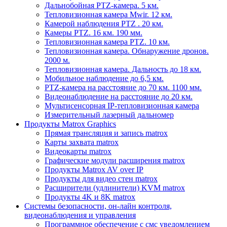
Дальнобойная PTZ-камера. 5 км.
Тепловизионная камера Mwir. 12 км.
Камерой наблюдения PTZ . 20 км.
Камеры PTZ. 16 км. 190 мм.
Тепловизионная камера PTZ. 10 км.
Тепловизионная камера. Обнаружение дронов.
2000 м.
Тепловизионная камера. Дальность до 18 км.
Мобильное наблюдение до 6,5 км.
PTZ-камера на расстояние до 70 км. 1100 мм.
Видеонаблюдение на расстояние до 20 км.
Мультисенсорная IP-тепловизионная камера
Измерительный лазерный дальномер
Продукты Matrox Graphics
Прямая трансляция и запись matrox
Карты захвата matrox
Видеокарты matrox
Графические модули расширения matrox
Продукты Matrox AV over IP
Продукты для видео стен matrox
Расширители (удлинители) KVM matrox
Продукты 4K и 8K matrox
Системы безопасности, он-лайн контроля,
видеонаблюдения и управления
Программное обеспечение с смс уведомлением