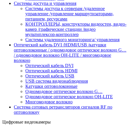
Системы доступа и управления
Системы доступа к серверам /удаленное
управление /управление маршрутизаторами,
питанием, ресурсами
КОНТРОЛЛЕРЫ, конструкторы видеостен, видео-
камер /графические станции /видео
мультиплексор-контроллер
Cистемы удаленного мониторинга/ управления
Оптичеcкий кабель DVI /HDMI/USB /катушки
оптоволоконные / одномодовое оптическое волокно G…
/ одномодовое волокно OH-LITE / многомодовое
волокно
Оптичеcкий кабель DVI
Оптический кабель HDMI
Оптический кабель USB
USB система видеонаблюдения
Катушки оптоволоконные
Одномодовое оптическое волокно G…
Одномодовое оптическое волокно OH-LITE
Многомодовое волокно
Система сотовых ретрансляторов сигналов RF по
оптоволокну
Цифровые видеокамеры