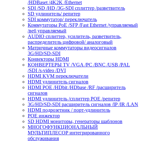
/HDBaset /4K2K /Ethernet
SDI /SD /HD /3G-SDI сплиттер /разветвитель
SD удлинитель/ репитер
SDI коммутатор/ переключатель
Коммутаторы PoE /SFP /Fast Ethernet /управляемый
/веб управляемый
AUDIO сплиттер, усилитель, разветвитель,
распределитель цифровой/ аналоговый
Матричные коммутаторы видеосигналов
3G/HD/SD-SDI
Конвекторы HDMI
КОНВЕРТЕРЫ TV /VGA /PC /BNC /USB /PAL
/SDI /s-video /DVI
HDMI KVM переключатели
HDMI удлинитель сигналов
HDMI POE /HDbit /HDbase /RF /расширитель
сигналов
HDMI удлинитель /сплиттер POE /репитер
3G/HD/SD-SDI расширитель сигналов /IP /IR /LAN
HDMI подрозетник / порт-удлинитель
POE инжектор
SD HDMI мониторы, генераторы шаблонов
МНОГОФУНКЦИОНАЛЬНЫЙ
МУЛЬТИПЛЕСОР интегрированного
обслуживания