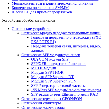
Медиаконвертеры в климатическом исполнении
Конвертеры оптоволокна SM/MM
Шасси 19″ для приемопередатчиков
Устройства обработки сигналов
Оптические устройства
Оптическая/радио передача телефонных линий
Голосовая передача по оптоволокну (FXO
FXS POTS E1)
Передача телефон связи, интернет, видео,
данных
Оптичеcкие SFP модули/трансивер
OLYCOM модули SFP
SFP/XFR передатчики/ интернет
MITOP модули
Модули SFP THOR
Модули SFP Superxon DT
Модули SFP Superxon PON
SFP Генератор тактовой частоты
155 Mbits SFP модуль/ Ad-net/ трансиверы
SFP-расширитель Ethernet по меди RAD
Оптические терминалы GPON/PON
Оптический сплиттеры
Оптические коммутаторы