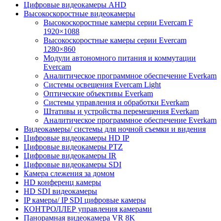
Цифровые видеокамеры AHD
Высокоскоростные видеокамеры
Высокоскоростные камеры серии Evercam F
1920×1088
Высокоскоростные камеры серии Evercam
1280×860
Модули автономного питания и коммутации
Evercam
Аналитическое программное обеспечение Everkam
Системы освещения Evercam Light
Оптические объективы Everkam
Системы управления и обработки Everkam
Штативы и устройства перемещения Everkam
Аналитическое программное обеспечение Everkam
Видеокамеры/ системы для ночной съемки и видения
Цифровые видеокамеры HD IP
Цифровые видеокамеры PTZ
Цифровые видеокамеры IR
Цифровые видеокамеры SDI
Камера слежения за домом
HD конференц камеры
HD SDI видеокамеры
IP камеры/ IP SDI цифровые камеры
КОНТРОЛЛЕР управления камерами
Панорамная видеокамера VR 8K