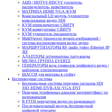
AHD / HDTVI/ HDCVI/ усилитель-
распределитель- разветвитель
МАТРИЦА HDMI /VGA /KVM
Коаксиальный LD модуль /удлинители
коаксиальные видео /SDI
KVM переключатели/ СВИТЧ
KVM коммутаторы/ СВИТЧ
KVM удлинитель /расширитель
MultiViewer /процессор мульти-изображений /
система воспроизведения видео /аудио
МАРШРУТИЗАТОРЫ RF /audio /video /Ethernet /IP
/RF
АДАПТЕРЫ /аттенюатеры /патч-корды
МЕДИА ГРУППА EVERTZ
ГЕНЕРАТОРЫ кода /символов /цифрового видео /
шаблонов /синхронизации
ШАССИ для монтажа в стойку
Беспроводные системы
Беспроводные системы передачи сигналов SDI
/HD /HDMI /DVB-ASI /VGA /DVI
Передачи телефонных каналов/ интернет/факс/ по
радиоканалам
В FTTH передатчик видео по радиоканалу
Последовательный модуль беспроводной
цифровой передачи