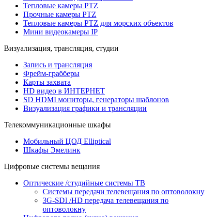
Тепловые камеры PTZ
Прочные камеры PTZ
Тепловые камеры PTZ для морских объектов
Мини видеокамеры IP
Визуализация, трансляция, студии
Запись и трансляция
Фрейм-грабберы
Карты захвата
HD видео в ИНТЕРНЕТ
SD HDMI мониторы, генераторы шаблонов
Визуализация графики и трансляции
Телекоммуникационные шкафы
Мобильный ЦОД Elliptical
Шкафы Эмелинк
Цифровые системы вещания
Оптические /студийные системы ТВ
Системы передачи телевещания по оптоволокну
3G-SDI /HD передача телевещания по
оптоволокну