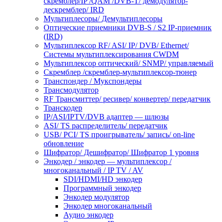
скремблер/IP /QAM /DVB-T/ демодулятор-
дескремблер/ IRD
Мультиплесоры/ Демультиплесоры
Оптические приемники DVB-S / S2 IP-приемник
(IRD)
Мультиплексор RF/ ASI/ IP/ DVB/ Ethernet/
Системы мультиплексирования CWDM
Мультиплексор оптический/ SNMP/ управляемый
Скремблер /скремблер-мультиплексор-тюнер
Транспондер / Мукспондеры
Трансмодулятор
RF Трансмиттер/ ресивер/ конвертер/ передатчик
Транскодер
IP/ASI/IPTV/DVB адаптер — шлюзы
ASI/ TS распределитель/ передатчик
USB/ PCI/ TS проигрыватель/ запись/ on-line
обновление
Шифратор/ Дешифратор/ Шифратор 1 уровня
Энкодер / энкодер — мультиплексор /
многоканальный / IP TV / AV
SDI/HDMI/HD энкодер
Программный энкодер
Энкодер модулятор
Энкодер многоканальный
Аудио энкодер