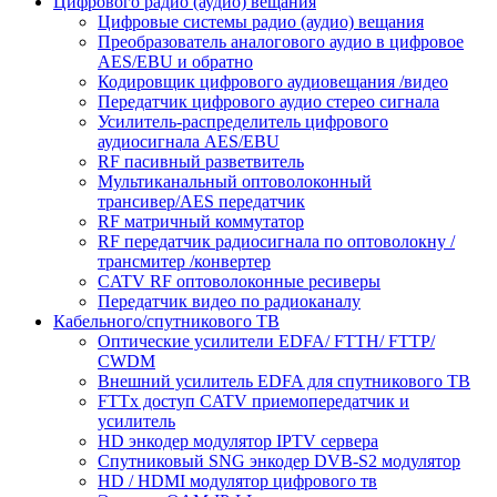
Цифрового радио (аудио) вещания
Цифровые системы радио (аудио) вещания
Преобразователь аналогового аудио в цифровое
AES/EBU и обратно
Кодировщик цифрового аудиовещания /видео
Передатчик цифрового аудио стерео сигнала
Усилитель-распределитель цифрового
аудиосигнала AES/EBU
RF пасивный разветвитель
Мультиканальный оптоволоконный
трансивер/AES передатчик
RF матричный коммутатор
RF передатчик радиосигнала по оптоволокну /
трансмитер /конвертер
CATV RF оптоволоконные ресиверы
Передатчик видео по радиоканалу
Кабельного/спутникового ТВ
Оптические усилители EDFA/ FTTH/ FTTP/
CWDM
Внешний усилитель EDFA для спутникового ТВ
FTTx доступ CATV приемопередатчик и
усилитель
HD энкодер модулятор IPTV сервера
Спутниковый SNG энкодер DVB-S2 модулятор
HD / HDMI модулятор цифрового тв