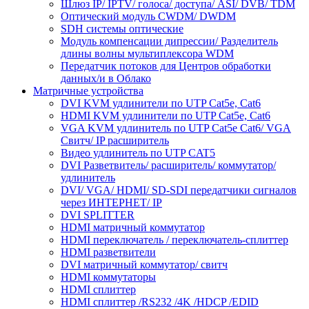
Шлюз IP/ IPTV/ голоса/ доступа/ ASI/ DVB/ TDM
Оптический модуль CWDM/ DWDM
SDH системы оптические
Модуль компенсации дипрессии/ Разделитель
длины волны мультиплексора WDM
Передатчик потоков для Центров обработки
данных/и в Облако
Матричные устройства
DVI KVM удлинители по UTP Cat5e, Cat6
HDMI KVM удлинители по UTP Cat5e, Cat6
VGA KVM удлинитель по UTP Cat5e Cat6/ VGA
Свитч/ IP расширитель
Видео удлинитель по UTP CAT5
DVI Разветвитель/ расширитель/ коммутатор/
удлинитель
DVI/ VGA/ HDMI/ SD-SDI передатчики сигналов
через ИНТЕРНЕТ/ IP
DVI SPLITTER
HDMI матричный коммутатор
HDMI переключатель / переключатель-сплиттер
HDMI разветвители
DVI матричный коммутатор/ свитч
HDMI коммутаторы
HDMI сплиттер
HDMI сплиттер /RS232 /4K /HDCP /EDID