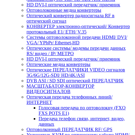
HD DVI-I оптический передатчик/ приемник
Оптоволоконные медиа конвертеры
Оптический конвертер радиосигнала RF в
оптический сигнал
КОНВЕРТЕР электронно-оптический/ Конвертер
протокольный E1/ ETH/ V.35
Системы оптоволоконной передачи HDMI/ DVI/
VGA/ YPbPr/ Ethernet-HD
Оптические системы/ модемы передачи данных
RS/ видео / IP/ МЕТРО
HD DVI-I оптический передатчик/ приемник
Оптические медиа конвертеры
Оптические ПЕРЕДАТЧИКИ VIDEO сигналов
3G/6G/12G-SDI/ HD/4K/ASI
DVB ASI / SD SDI оптический ПЕРЕДАТЧИК
МАСШТАБАТОР-КОНВЕРТОР
ВИДЕОСИГНАЛОВ
Оптическая передача телефонных линий/
ИНТЕРНЕТ
Голосовая передача по оптоволокну (FXO
FXS POTS E1)
Передача телефон связи, интернет, видео,
данных
Оптоволконный ПЕРЕДАТЧИК RF/ GPS
Удлинитель KVM по оптическому кабелю HDMI/