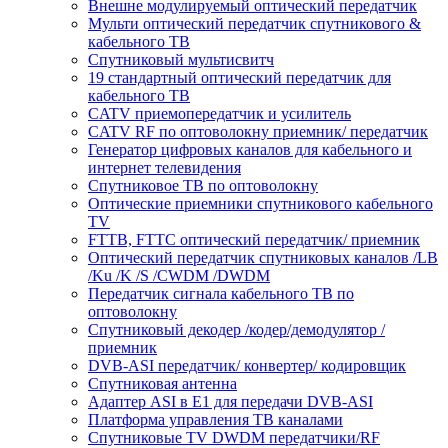
Внешне модулируемый оптический передатчик
Мульти оптический передатчик спутникового &
кабельного ТВ
Спутниковый мультисвитч
19 стандартный оптический передатчик для
кабельного ТВ
CATV приемопередатчик и усилитель
CATV RF по оптоволокну приемник/ передатчик
Генератор цифровых каналов для кабельного и
интернет телевидения
Спутниковое ТВ по оптоволокну
Оптические приемники спутникового кабельного
ТV
FTTB, FTTC оптический передатчик/ приемник
Оптический передатчик спутниковых каналов /LB
/Ku /K /S /CWDM /DWDM
Передатчик сигнала кабельного ТВ по
оптоволокну
Спутниковый декодер /кодер/демодулятор /
приемник
DVB-ASI передатчик/ конвертер/ кодировщик
Спутниковая антенна
Адаптер ASI в E1 для передачи DVB-ASI
Платформа управления ТВ каналами
Спутниковые TV DWDM передатчики/RF