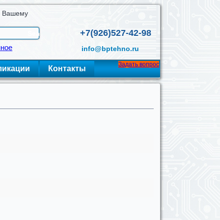
о Вашему
+7(926)527-42-98
нное
info@bptehno.ru
Задать вопрос
ликации
Контакты