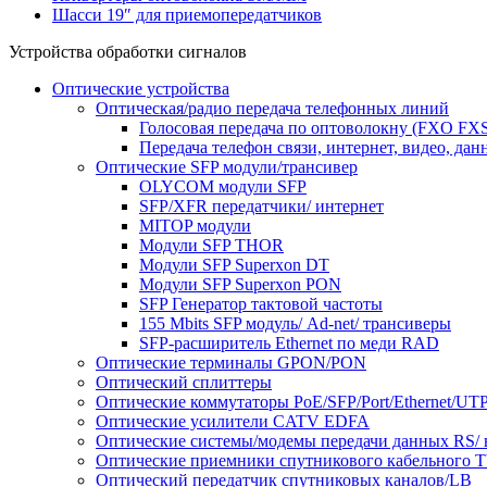
Шасси 19″ для приемопередатчиков
Устройства обработки сигналов
Оптические устройства
Оптическая/радио передача телефонных линий
Голосовая передача по оптоволокну (FXO FX
Передача телефон связи, интернет, видео, да
Оптичеcкие SFP модули/трансивер
OLYCOM модули SFP
SFP/XFR передатчики/ интернет
MITOP модули
Модули SFP THOR
Модули SFP Superxon DT
Модули SFP Superxon PON
SFP Генератор тактовой частоты
155 Mbits SFP модуль/ Ad-net/ трансиверы
SFP-расширитель Ethernet по меди RAD
Оптические терминалы GPON/PON
Оптический сплиттеры
Оптические коммутаторы PoE/SFP/Port/Ethernet/UT
Оптические усилители CATV EDFA
Оптические системы/модемы передачи данных RS/ в
Оптические приемники спутникового кабельного 
Оптический передатчик спутниковых каналов/LB