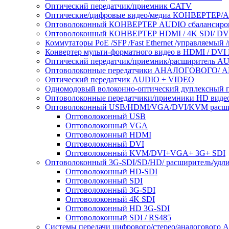
Оптический передатчик/приемник CATV
Оптические/цифровые видео/медиа КОНВЕРТЕР/
Оптоволоконный КОНВЕРТЕР AUDIO сбалансиро
Оптоволоконный КОНВЕРТЕР HDMI / 4K SDI/ D
Коммутаторы PoE /SFP /Fast Ethernet /управляемый 
Конвертер мульти-форматного видео в HDMI / DVI 
Оптический передатчик/приемник/расширитель AU
Оптоволоконные передатчики АНАЛОГОВОГО/ AH
Оптический передатчик AUDIO + VIDEO
Одномодовый волоконно-оптический дуплексный п
Оптоволоконные передатчики/приемники HD виде
Оптоволоконный USB/HDMI/VGA/DVI/KVM расшир
Оптоволоконный USB
Оптоволоконный VGA
Оптоволоконный HDMI
Оптоволоконный DVI
Оптоволоконный KVM/DVI+VGA+ 3G+ SDI
Оптоволоконный 3G-SDI/SD/HD/ расширитель/удл
Оптоволоконный HD-SDI
Оптоволоконный SDI
Оптоволоконный 3G-SDI
Оптоволоконный 4K SDI
Оптоволоконный HD 3G-SDI
Оптоволоконный SDI / RS485
Системы передачи цифрового/стерео/аналогового 