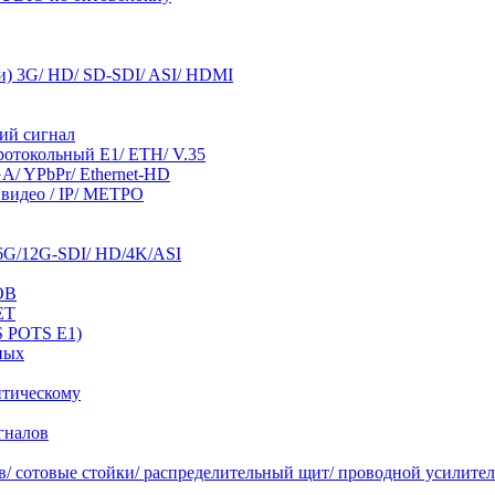
и) 3G/ HD/ SD-SDI/ ASI/ HDMI
ий сигнал
отокольный E1/ ETH/ V.35
/ YPbPr/ Ethernet-HD
видео / IP/ МЕТРО
G/12G-SDI/ HD/4K/ASI
ОВ
ЕТ
S POTS E1)
нных
птическому
гналов
/ cотовые стойки/ распределительный щит/ проводной усилител