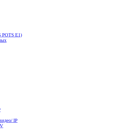
S POTS E1)
нных
P
идео/ IP
ТV