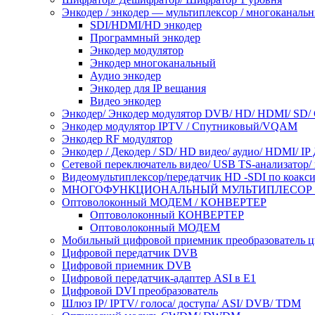
Энкодер / энкодер — мультиплексор / многоканальн
SDI/HDMI/HD энкодер
Программный энкодер
Энкодер модулятор
Энкодер многоканальный
Аудио энкодер
Энкодер для IP вещания
Видео энкодер
Энкодер/ Энкодер модулятор DVB/ HD/ HDMI/ SD/ 
Энкодер модулятор IPTV / Спутниковый/VQAM
Энкодер RF модулятор
Энкодер / Декодер / SD/ HD видео/ аудио/ HDMI/ IP
Сетевой переключатель видео/ USB TS-анализатор/
Видеомультиплексор/передатчик HD -SDI по коакс
МНОГОФУНКЦИОНАЛЬНЫЙ МУЛЬТИПЛЕСОР инте
Оптоволоконный МОДЕМ / КОНВЕРТЕР
Оптоволоконный КОНВЕРТЕР
Оптоволоконный МОДЕМ
Мобильный цифровой приемник преобразователь ц
Цифровой передатчик DVB
Цифровой приемник DVB
Цифровой передатчик-адаптер ASI в E1
Цифровой DVI преобразователь
Шлюз IP/ IPTV/ голоса/ доступа/ ASI/ DVB/ TDM