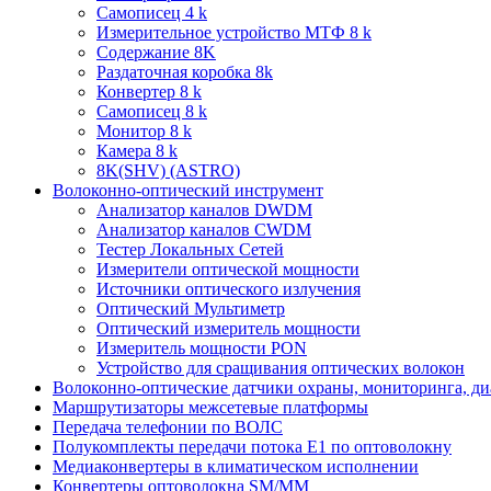
Самописец 4 k
Измерительное устройство МТФ 8 k
Содержание 8K
Раздаточная коробка 8k
Конвертер 8 k
Самописец 8 k
Монитор 8 k
Камера 8 k
8K(SHV) (ASTRO)
Волоконно-оптический инструмент
Анализатор каналов DWDM
Анализатор каналов CWDM
Тестер Локальных Сетей
Измерители оптической мощности
Источники оптического излучения
Оптический Мультиметр
Оптический измеритель мощности
Измеритель мощности PON
Устройство для сращивания оптических волокон
Волоконно-оптические датчики охраны, мониторинга, ди
Маршрутизаторы межсетевые платформы
Передача телефонии по ВОЛС
Полукомплекты передачи потока E1 по оптоволокну
Медиаконвертеры в климатическом исполнении
Конвертеры оптоволокна SM/MM