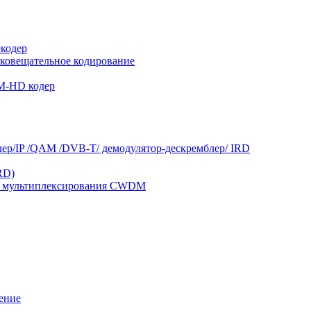
кодер
ковещательное кодирование
M-HD кодер
ер/IP /QAM /DVB-T/ демодулятор-дескремблер/ IRD
RD)
емы мультиплексирования CWDM
ление