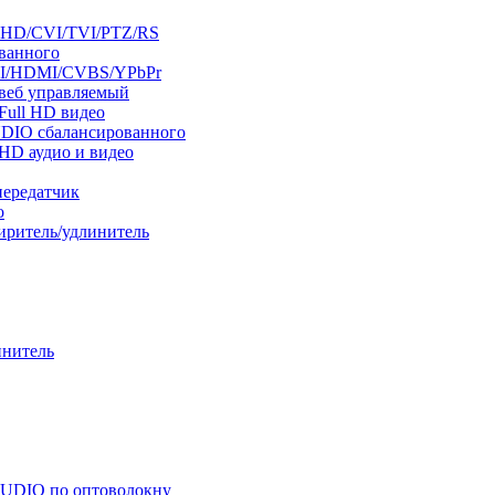
AHD/CVI/TVI/PTZ/RS
ванного
VI/HDMI/CVBS/YPbPr
/веб управляемый
Full HD видео
DIO сбалансированного
D аудио и видео
ередатчик
о
итель/удлинитель
инитель
AUDIO по оптоволокну