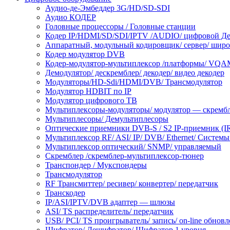
Аудио-де-Эмбеддер 3G/HD/SD-SDI
Аудио КОДЕР
Головные процессоры / Головные станции
Кодер IP/HDMI/SD/SDI/IPTV /AUDIO/ цифровой Де
Аппаратный, модульный кодировщик/ сервер/ широ
Кодер модулятор DVB
Кодер-модулятор-мультиплексор /платформы/ VQA
Демодулятор/ дескремблер/ декодер/ видео декодер
Модуляторы/HD-Sdi/HDMI/DVB/ Трансмодулятор
Модулятор HDBIT по IP
Модулятор цифрового ТВ
Мультиплексоры-модуляторы/ модулятор — скрембл
Мультиплесоры/ Демультиплесоры
Оптические приемники DVB-S / S2 IP-приемник (I
Мультиплексор RF/ ASI/ IP/ DVB/ Ethernet/ Сист
Мультиплексор оптический/ SNMP/ управляемый
Скремблер /скремблер-мультиплексор-тюнер
Транспондер / Мукспондеры
Трансмодулятор
RF Трансмиттер/ ресивер/ конвертер/ передатчик
Транскодер
IP/ASI/IPTV/DVB адаптер — шлюзы
ASI/ TS распределитель/ передатчик
USB/ PCI/ TS проигрыватель/ запись/ on-line обнов
Шифратор/ Дешифратор/ Шифратор 1 уровня