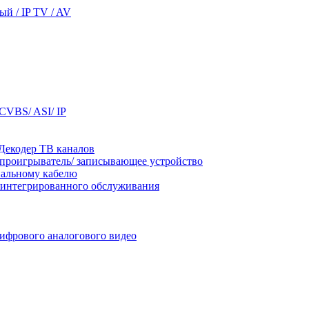
ый / IP TV / AV
CVBS/ ASI/ IP
 Декодер ТВ каналов
 проигрыватель/ записывающее устройство
иальному кабелю
грированного обслуживания
ифрового аналогового видео