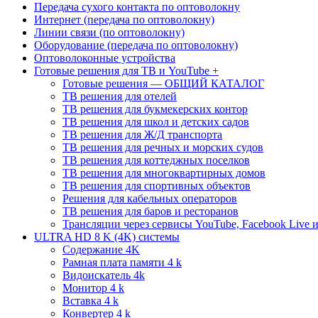
Передача сухого контакта по оптоволокну
Интернет (передача по оптоволокну)
Линии связи (по оптоволокну)
Оборудование (передача по оптоволокну)
Оптоволоконные устройства
Готовые решения для ТВ и YouTube +
Готовые решения — ОБЩИЙ КАТАЛОГ
ТВ решения для отелей
ТВ решения для букмекерских контор
ТВ решения для школ и детских садов
ТВ решения для Ж/Д транспорта
ТВ решения для речных и морских судов
ТВ решения для коттеджных поселков
ТВ решения для многоквартирных домов
ТВ решения для спортивных объектов
Решения для кабельных операторов
ТВ решения для баров и ресторанов
Трансляции через сервисы YouTube, Facebook Live и
ULTRA HD 8 K (4K) системы
Содержание 4K
Рамная плата памяти 4 k
Видоискатель 4k
Монитор 4 k
Вставка 4 k
Конвертер 4 k