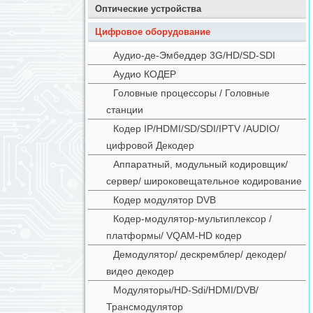
Оптические устройства
Цифровое оборудование
Аудио-де-Эмбеддер 3G/HD/SD-SDI
Аудио КОДЕР
Головные процессоры / Головные
станции
Кодер IP/HDMI/SD/SDI/IPTV /AUDIO/
цифровой Декодер
Аппаратный, модульный кодировщик/
сервер/ широковещательное кодирование
Кодер модулятор DVB
Кодер-модулятор-мультиплексор /
платформы/ VQAM-HD кодер
Демодулятор/ дескремблер/ декодер/
видео декодер
Модуляторы/HD-Sdi/HDMI/DVB/
Трансмодулятор