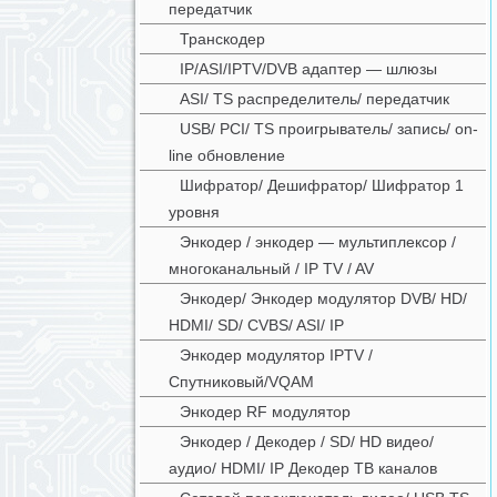
передатчик
Транскодер
IP/ASI/IPTV/DVB адаптер — шлюзы
ASI/ TS распределитель/ передатчик
USB/ PCI/ TS проигрыватель/ запись/ on-
line обновление
Шифратор/ Дешифратор/ Шифратор 1
уровня
Энкодер / энкодер — мультиплексор /
многоканальный / IP TV / AV
Энкодер/ Энкодер модулятор DVB/ HD/
HDMI/ SD/ CVBS/ ASI/ IP
Энкодер модулятор IPTV /
Спутниковый/VQAM
Энкодер RF модулятор
Энкодер / Декодер / SD/ HD видео/
аудио/ HDMI/ IP Декодер ТВ каналов