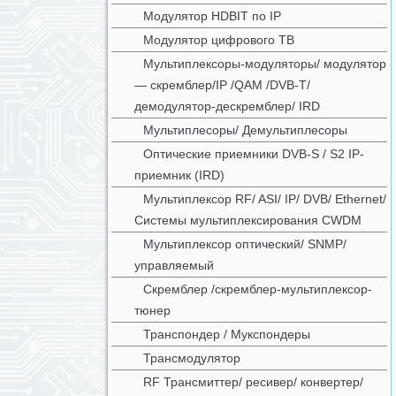
Модулятор HDBIT по IP
Модулятор цифрового ТВ
Мультиплексоры-модуляторы/ модулятор
— скремблер/IP /QAM /DVB-T/
демодулятор-дескремблер/ IRD
Мультиплесоры/ Демультиплесоры
Оптические приемники DVB-S / S2 IP-
приемник (IRD)
Мультиплексор RF/ ASI/ IP/ DVB/ Ethernet/
Системы мультиплексирования CWDM
Мультиплексор оптический/ SNMP/
управляемый
Скремблер /скремблер-мультиплексор-
тюнер
Транспондер / Мукспондеры
Трансмодулятор
RF Трансмиттер/ ресивер/ конвертер/