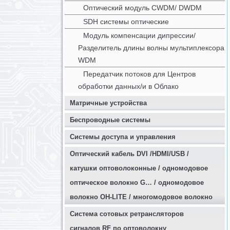
Оптический модуль CWDM/ DWDM
SDH системы оптические
Модуль компенсации дипрессии/
Разделитель длины волны мультиплексора
WDM
Передатчик потоков для Центров
обработки данных/и в Облако
Матричные устройства
Беспроводные системы
Системы доступа и управления
Оптичеcкий кабель DVI /HDMI/USB /
катушки оптоволоконные / одномодовое
оптическое волокно G… / одномодовое
волокно OH-LITE / многомодовое волокно
Система сотовых ретрансляторов
сигналов RF по оптоволокну