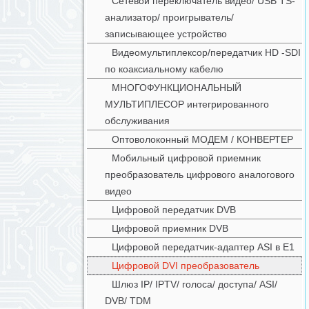
Сетевой переключатель видео/ USB TS-
анализатор/ проигрыватель/
записывающее устройство
Видеомультиплексор/передатчик HD -SDI
по коаксиальному кабелю
МНОГОФУНКЦИОНАЛЬНЫЙ
МУЛЬТИПЛЕСОР интегрированного
обслуживания
Оптоволоконный МОДЕМ / КОНВЕРТЕР
Мобильный цифровой приемник
преобразователь цифрового аналогового
видео
Цифровой передатчик DVB
Цифровой приемник DVB
Цифровой передатчик-адаптер ASI в E1
Цифровой DVI преобразователь
Шлюз IP/ IPTV/ голоса/ доступа/ ASI/
DVB/ TDM