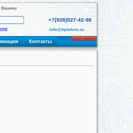
о Вашему
+7(926)527-42-98
нное
info@bptehno.ru
Задать вопрос
ликации
Контакты