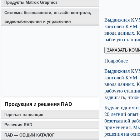
Продукты Matrox Graphics
Системы безопасности, он-лайн контроля,
Выдвижная KVM-
видеонаблюдения и управления
консолей KVM. 
ввода данных. К
рабочую станци
ЗАКАЗАТЬ КОМ
Подробнее
Выдвижная KVM-
консолей KVM. 
ввода данных. К
рабочую станци
задвигать, чтоб
Продукция и решения RAD
Будучи одним и
20-летний опыт
Горячая тенденция
безотказной раб
Решения RAD
применения. Мы 
решения на осн
RAD — ОБЩИЙ КАТАЛОГ