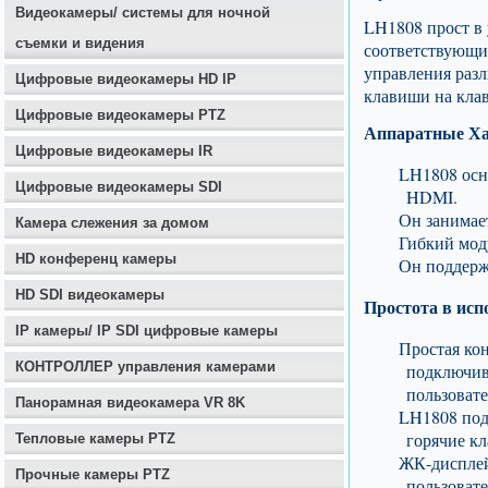
Видеокамеры/ системы для ночной
LH1808 прост в
съемки и видения
соответствующим
управления раз
Цифровые видеокамеры HD IP
клавиши на клав
Цифровые видеокамеры PTZ
Аппаратные Ха
Цифровые видеокамеры IR
LH1808 осн
Цифровые видеокамеры SDI
HDMI.
Он занимает
Камера слежения за домом
Гибкий мод
HD конференц камеры
Он поддерж
HD SDI видеокамеры
Простота в исп
IP камеры/ IP SDI цифровые камеры
Простая кон
КОНТРОЛЛЕР управления камерами
подключив
пользовате
Панорамная видеокамера VR 8K
LH1808 под
горячие к
Тепловые камеры PTZ
ЖК-дисплей
Прочные камеры PTZ
пользоват