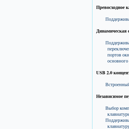
Превосходное к
Поддержива
Динамическая 
Поддержива
переключе
портов окн
основного 
USB 2.0 концен
Встроенный
Независимое п
Выбор комп
клавиатур
Поддержива
клавиатуру