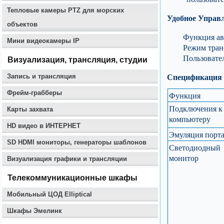
Тепловые камеры PTZ для морских
Удобное Управ
объектов
Функция ав
Мини видеокамеры IP
Режим тран
Пользовате
Визуализация, трансляция, студии
Спецификация
Запись и трансляция
Фрейм-грабберы
Функция
Подключения к
Карты захвата
компьютеру
HD видео в ИНТЕРНЕТ
Эмуляция порт
SD HDMI мониторы, генераторы шаблонов
Светодиодный
монитор
Визуализация графики и трансляции
Телекоммуникационные шкафы
Мобильный ЦОД Elliptical
Шкафы Эмелинк