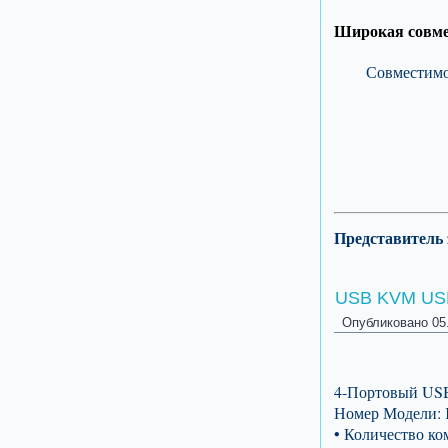
Широкая совме
Совместимо
Представитель
USB KVM US
Опубликовано
05
4-Портовый US
Номер Модели:
• Количество к