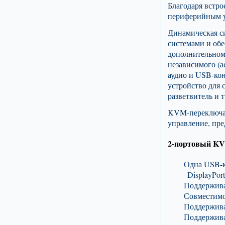
Благодаря встр
периферийным у
Динамическая с
системами и обе
дополнительном 
независимого (
аудио и USB-кон
устройство для 
разветвитель и т.
KVM-переключате
управление, пр
2-портовый KVM
Одна USB-к
DisplayPort
Поддерживае
Совместимос
Поддерживае
Поддержива