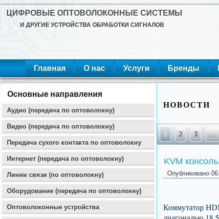
ЦИФРОВЫЕ ОПТОВОЛОКОННЫЕ СИСТЕМЫ
И ДРУГИЕ УСТРОЙСТВА ОБРАБОТКИ СИГНАЛОВ
Главная
О нас
Услуги
Бренды
Основные направления
НОВОСТИ
Аудио (передача по оптоволокну)
Видео (передача по оптоволокну)
1
2
3
…
Передача сухого контакта по оптоволокну
Интернет (передача по оптоволокну)
KVM консоль.
Опубликовано
06
Линии связи (по оптоволокну)
Оборудование (передача по оптоволокну)
Коммутатор HDM
Оптоволоконные устройства
диагональю 18,5