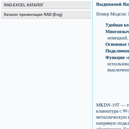
Выдвижной Ящ
RAD-EXCEL КАТАЛОГ
Номер Модели:
Каталог презентация RAD (Eng)
Удобная ко
Многоязыч
немецкий, 
Основные 
Подключен
Функция «
использов
выключени
MKDN-19T — это
клавиатура с 99
металлическую 
напрямую подкл
обеспечения. Т