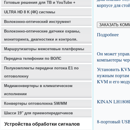
Готовые решения для ТВ и YouTube +
корпусе для сто
ULTRA HD 8 K (4K) системы
Волоконно-оптический инструмент
ЗАКАЗАТЬ КОМ
Волоконно-оптические датчики охраны,
Подробнее
мониторинга, диагностики и контроля.
Маршрутизаторы межсетевые платформы
Он может управ
Передача телефонии по ВОЛС
компьютеры чере
Полукомплекты передачи потока E1 по
Установить KVM
нужным портам
оптоволокну
KVM и его моду
Медиаконвертеры в климатическом
исполнении
KINAN LH1808
Конвертеры оптоволокна SM/MM
Шасси 19″ для приемопередатчиков
8-портовый US
Устройства обработки сигналов