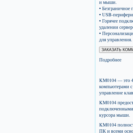
и мыши.
• Безграничное
• USB-перифери
• Горячее подк
удалении сервер
• Персонализац
для управления.
ЗАКАЗАТЬ КОМ
Подробнее
KM0104 — это 4
компьютерами с
управление клав
KM0104 предост
подключенными 
курсора мыши.
KM0104 полност
ПК и всеми осн