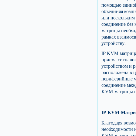
помощью единой 
объединяя компь
или нескольким 
соединение без
матрицы необхо
рамках взаимос
устройству.
IP KVM-матрица
приема сигнало
устройством и 
расположена в ц
периферийные у
соединение меж
KVM-матрицы п
IP KVM-Матри
Благодаря возм
необходимости и
KVM-матрица об