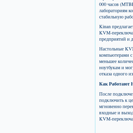
000 часов (MTB
лабораториям ко
стабильную раб
Kinan предлага
KVM-переключат
предприятий и д
Настольные KVM
компьютерами с
меньшее количе
ноутбукам и мог
отказа одного и
Как Работают 
После подключе
подключить к ц
мгновенно пере
входные и выход
KVM-переключат