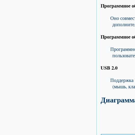
Программное об
Оно совмес
дополните
Программное о
Программно
пользоват
USB 2.0
Поддержка 
(мышь, кла
Диаграмм