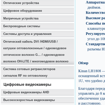
Аппаратная
Оптические устройства
дюймов.
Цифровое оборудование
Количеств
Высокое ра
Матричные устройства
Способы п
Беспроводные системы
клавиатур
Регулируе
Системы доступа и управления
угол до 10
Оптичеcкий кабель DVI /HDMI/USB /
Стандартн
катушки оптоволоконные / одномодовое
разъемы H
оптическое волокно G… / одномодовое
волокно OH-LITE / многомодовое волокно
Обзор
Система сотовых ретрансляторов
Kinan LH1808 —
оснащенный вст
сигналов RF по оптоволокну
1U, что удобно 
Цифровые видеокамеры
Благодаря пере
Цифровые видеокамеры AHD
управлять до 8 
обеспечении уд
Высокоскоростные видеокамеры
и расстоянию.