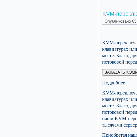
KVM-перекл
Опубликовано
05
KVM-переключат
клавиатурах ил
месте. Благода
потоковой пере
ЗАКАЗАТЬ КОМ
Подробнее
KVM-переключат
клавиатурах ил
месте. Благода
потоковой пере
наши KVM-перек
тысячами серве
Приобретая наш