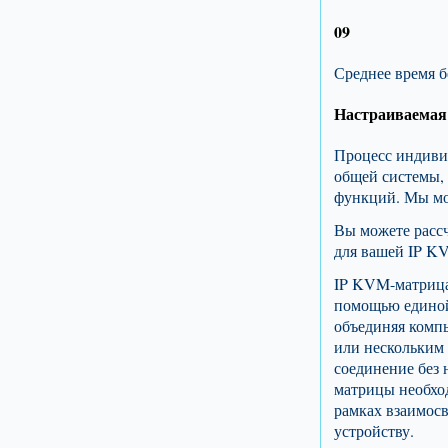
09
Среднее время б
Настраиваемая
Процесс индивид
общей системы, 
функций. Мы мо
Вы можете рассч
для вашей IP K
IP KVM-матрица 
помощью единой 
объединяя компь
или нескольким 
соединение без
матрицы необхо
рамках взаимос
устройству.