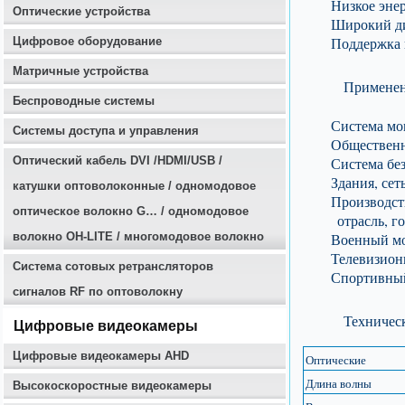
Низкое энер
Оптические устройства
Широкий ди
Поддержка 
Цифровое оборудование
Матричные устройства
Примене
Беспроводные системы
Система мо
Системы доступа и управления
Общественн
Оптичеcкий кабель DVI /HDMI/USB /
Система бе
Здания, сет
катушки оптоволоконные / одномодовое
Производст
оптическое волокно G… / одномодовое
отрасль, г
волокно OH-LITE / многомодовое волокно
Военный мон
Телевизион
Система сотовых ретрансляторов
Спортивный 
сигналов RF по оптоволокну
Техничес
Цифровые видеокамеры
Цифровые видеокамеры AHD
Оптические
Длина волны
Высокоскоростные видеокамеры