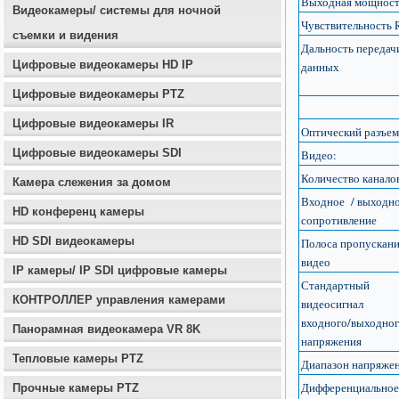
Выходная мощнос
Видеокамеры/ системы для ночной
Чувствительность 
съемки и видения
Дальность передач
Цифровые видеокамеры HD IP
данных
Цифровые видеокамеры PTZ
Цифровые видеокамеры IR
Оптический разъем
Цифровые видеокамеры SDI
Видео:
Количество канало
Камера слежения за домом
Входное / выходн
HD конференц камеры
сопротивление
HD SDI видеокамеры
Полоса пропускан
видео
IP камеры/ IP SDI цифровые камеры
Стандартный
КОНТРОЛЛЕР управления камерами
видеосигнал
входного/выходно
Панорамная видеокамера VR 8K
напряжения
Тепловые камеры PTZ
Диапазон напряже
Дифференциальное
Прочные камеры PTZ