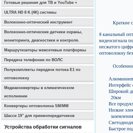
Готовые решения для ТВ и YouTube +
ULTRA HD 8 K (4K) системы
Краткие 
Волоконно-оптический инструмент
Волоконно-оптические датчики охраны,
8 канальный опт
видеосигнала по
мониторинга, диагностики и контроля.
несжатого цифро
Маршрутизаторы межсетевые платформы
оптоволокну без
Передача телефонии по ВОЛС
Особенно
Полукомплекты передачи потока E1 по
Алюминиевы
оптоволокну
Интерфейс 
Медиаконвертеры в климатическом
Широкий ди
исполнении
20км
Все продук
Конвертеры оптоволокна SM/MM
Низкие эле
заземлени
Шасси 19″ для приемопередатчиков
Светодиодн
Устройства обработки сигналов
Быстрое по