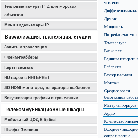
усиление
Тепловые камеры PTZ для морских
Дифференциальная
объектов
Другие
Мини видеокамеры IP
Мощность
Потребляемая мощ
Визуализация, трансляция, студии
Температура
Запись и трансляция
Влажность
Фрейм-грабберы
Единица измерени
Габариты
Карты захвата
Размер посылки
HD видео в ИНТЕРНЕТ
Монтаж
SD HDMI мониторы, генераторы шаблонов
Среднее время
безотказной работ
Визуализация графики и трансляции
Материал корпуса
Телекоммуникационные шкафы
Аудио
Мобильный ЦОД Elliptical
Количество канало
Входное / выходно
Шкафы Эмелинк
сопротивление